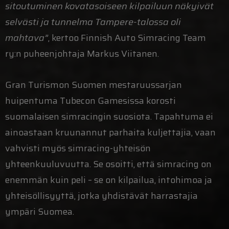
sitoutuminen kovatasoiseen kilpailuun näkyivät
selvästi ja tunnelma Tampere-talossa oli
mahtava”
, kertoo Finnish Auto Simracing Team
ry:n puheenjohtaja Markus Viitanen.
Gran Turismon Suomen mestaruussarjan
huipentuma Tubecon Gamesissa korosti
suomalaisen simracingin suosiota. Tapahtuma ei
ainoastaan kruunannut parhaita kuljettajia, vaan
vahvisti myös simracing-yhteisön
yhteenkuuluvuutta. Se osoitti, että simracing on
enemmän kuin peli – se on kilpailua, intohimoa ja
yhteisöllisyyttä, jotka yhdistävät harrastajia
ympäri Suomea.