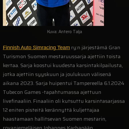
Kuva: Antero Talja
ry:n järjestämä Gran
Finnish Auto Simracing Team
Turismon Suomen mestaruussarja ajettiin toista
kertaa. Sarja koostui kuudesta karsintakilpailusta,
jotka ajettiin syyskuun ja joulukuun välisenä
aikana 2023. Sarja huipentui Tampereella 6.1.2024
Tubecon Games -tapahtumassa ajettuun
livefinaaliin. Finaaliin oli kutsuttu karsintasarjassa
12 eniten pisteitä kerännyttä kuljettajaa
haastamaan hallitsevan Suomen mestarin,
rovaniemeläisen Johannes Karhapään.