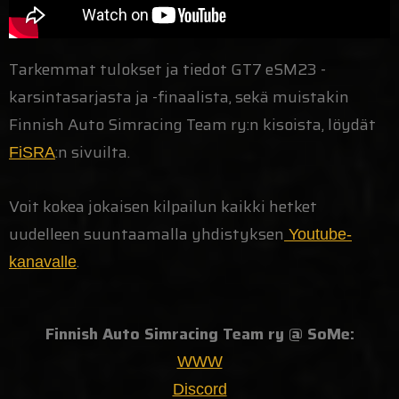
Tarkemmat tulokset ja tiedot GT7 eSM23 -
karsintasarjasta ja -finaalista, sekä muistakin
Finnish Auto Simracing Team ry:n kisoista, löydät
:n sivuilta
.
FiSRA
Voit kokea jokaisen kilpailun kaikki hetket
uudelleen suuntaamalla yhdistyksen
Youtube-
.
kanavalle
Finnish Auto Simracing Team ry @ SoMe:
WWW
Discord