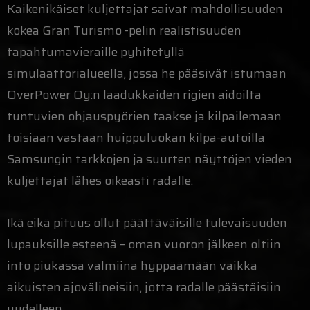
Kaikenikäiset kuljettajat saivat mahdollisuuden
kokea Gran Turismo -pelin realistisuuden
tapahtumavieraille pyhitetyllä
simulaattorialueella, jossa he pääsivät istumaan
OverPower Oy:n laadukkaiden rigien aidoilta
tuntuvien ohjauspyörien taakse ja kilpailemaan
toisiaan vastaan huippuluokan kilpa-autoilla
Samsungin tarkkojen ja suurten näyttöjen vieden
kuljettajat lähes oikeasti radalle.
Ikä eikä pituus ollut päättäväisille tulevaisuuden
lupauksille esteenä – oman vuoron jälkeen oltiin
into piukassa valmiina hyppäämään vaikka
aikuisten ajovälineisiin, jotta radalle päästäisiin
uudelleen.