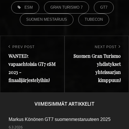
ESM
GRAN TURISMO 7
GT7
SUOMEN MESTARUUS
TUBECON
PREV POST
NEXT POST
WANTED:
Suomen Gran Turismo
vapaaehtoisia GT7 eSM
yhdistykset
2023 -
yhteissarjan
finaalijärjestelyihin!
kimppuun!
VIIMEISIMMÄT ARTIKKELIT
Markus Könönen GT7 suomenmestaruuteen 2025
6.3.2026