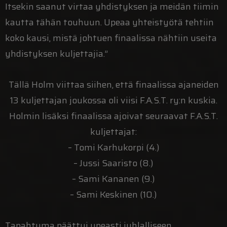
Itsekin saanut virtaa yhdistyksen ja meidän tiimin
kautta tähän touhuun. Upeaa yhteistyötä tehtiin
koko kausi, mistä johtuen finaalissa nähtiin useita
yhdistyksen kuljettajia.”
Tällä Holm viittaa siihen, että finaalissa ajaneiden
13 kuljettajan joukossa oli viisi F.A.S.T. ry:n kuskia.
Holmin lisäksi finaalissa ajoivat seuraavat F.A.S.T.
kuljettajat:
– Tomi Karhukorpi (4.)
– Jussi Saaristo (8.)
– Sami Kananen (9.)
– Sami Keskinen (10.)
Tapahtuma päättyi upeasti juhlalliseen