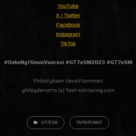
YouTube
X / Twitter
Facebook
Instagram
TikTok
#OnkoNytSinunVuorosi #GT7eSM2023 #GT7eSM
Yhdistyksen tavoittaminen:
yhteydenotto (a) fast-simracing.com
GT7ESM
TAPAHTUMAT