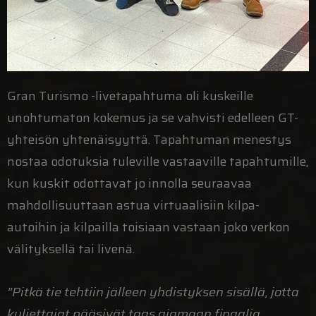
Gran Turismo -livetapahtuma oli kuskeille
unohtumaton kokemus ja se vahvisti edelleen GT-
yhteisön yhtenäisyyttä. Tapahtuman menestys
nostaa odotuksia tuleville vastaaville tapahtumille,
kun kuskit odottavat jo innolla seuraavaa
mahdollisuuttaan astua virtuaalisiin kilpa-
autoihin ja kilpailla toisiaan vastaan joko verkon
välityksellä tai livenä.
”Pitkä tie tehtiin jälleen yhdistyksen sisällä, jotta
kuljettajat pääsivät taas ajamaan finaalia