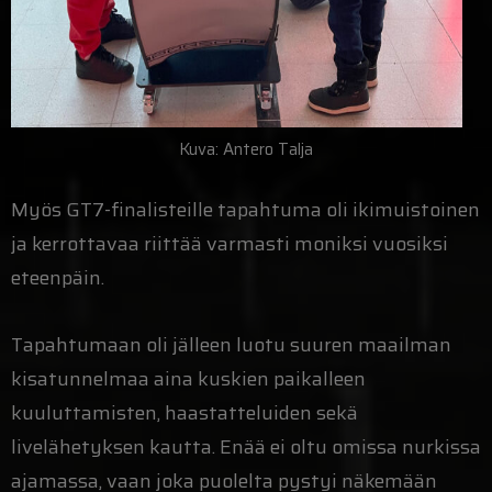
Kuva: Antero Talja
Myös GT7-finalisteille tapahtuma oli ikimuistoinen
ja kerrottavaa riittää varmasti moniksi vuosiksi
eteenpäin.
Tapahtumaan oli jälleen luotu suuren maailman
kisatunnelmaa aina kuskien paikalleen
kuuluttamisten, haastatteluiden sekä
livelähetyksen kautta. Enää ei oltu omissa nurkissa
ajamassa, vaan joka puolelta pystyi näkemään