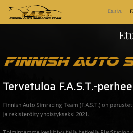
Etusivu
F
Et
Tervetuloa F.A.S.T.-perhe
Finnish Auto Simracing Team (F.A.S.T.) on peruste
ja rekisteröity yhdistykseksi 2021.
Toimintamme keskittyy tällä hetkellä PlayStation 4 j