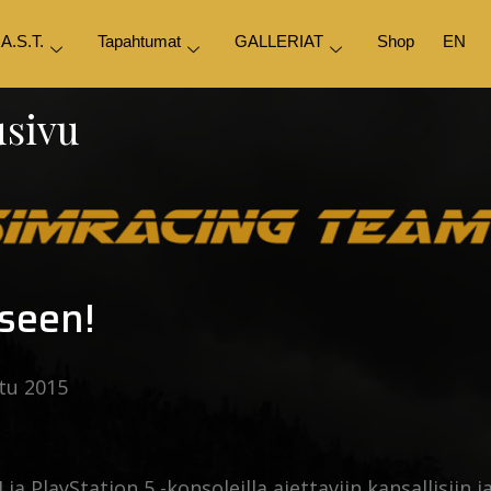
.A.S.T.
Tapahtumat
GALLERIAT
Shop
EN
usivu
eseen!
ttu 2015
a PlayStation 5 -konsoleilla ajettaviin kansallisiin j