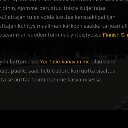
rjoihin. Ajomme perustuu toista kuljettajaa
uljettajan tulee voida luottaa kanssakilpailijan
ttajan kehitys maailman kärkeen saakka tarjoamall
 jo useamman vuoden toiminut yhteistyössä
Finnish Si
äydä laittamassa
tilaukseen.
YouTube-kanavamme
set päälle, saat heti tiedon, kun uutta sisältöä
mutta se auttaa toimintamme kasvamisessa.