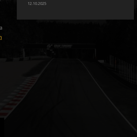
12.10.2025
a
m