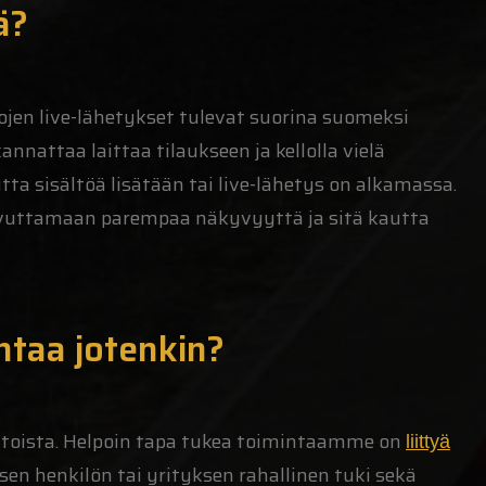
ä?
jojen live-lähetykset tulevat suorina suomeksi
annattaa laittaa tilaukseen ja kellolla vielä
utta sisältöä lisätään tai live-lähetys on alkamassa.
avuttamaan parempaa näkyvyyttä ja sitä kautta
intaa jotenkin?
htoista. Helpoin tapa tukea toimintaamme on
liittyä
sen henkilön tai yrityksen rahallinen tuki sekä