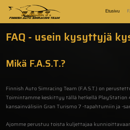
Etusivu
F
FAQ - usein kysyttyjä k
Mikä F.A.S.T.?
Finnish Auto Simracing Team (F.A.S.T.) on perustett
Toimintamme keskittyy tällä hetkellä PlayStation 4 j
kansainvälisiin Gran Turismo 7 -tapahtumiin ja -sar
Ajomme perustuu toista kuljettajaa kunnioittavaan 