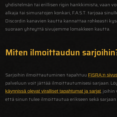
yhdistelmän tai erillisen rigin hankkimista, vaan vo
alkaja tai simuratojen konkari, F.A.S.T. tarjoaa sinu
Discordin kanavien kautta kannattaa rohkeasti kysel
suoraan yhteyttä sivujemme lomakkeen kautta.
Miten ilmoittaudun sarjoihin
Sarjoihin ilmoittautuminen tapahtuu
FiSRA:n sivu
palveluun voit jättää ilmoittautumisesi sarjaan. Lö
, joihi
käynnissä olevat viralliset tapahtumat ja sarjat
että sinun tulee ilmoittautua erikseen sekä sarjaan 