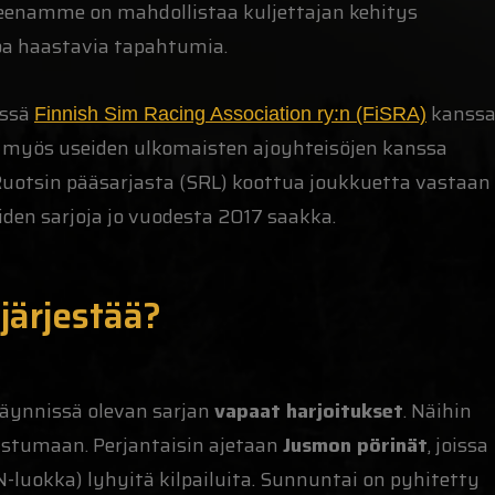
tteenamme on mahdollistaa kuljettajan kehitys
oa haastavia tapahtumia.
össä
kanssa
Finnish Sim Racing Association ry:n (FiSRA)
myös useiden ulkomaisten ajoyhteisöjen kanssa
Ruotsin pääsarjasta (SRL) koottua joukkuetta vastaan
en sarjoja jo vuodesta 2017 saakka.
 järjestää?
käynnissä olevan sarjan
vapaat harjoitukset
. Näihin
istumaan. Perjantaisin ajetaan
Jusmon pörinät
, joissa
N-luokka) lyhyitä kilpailuita. Sunnuntai on pyhitetty