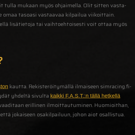
it tulla mukaan myös ohjaimella. Olit sitten vasta-
lle omaa tasoasi vastaavaa kilpailua viikoittain.
lä lisätietoja tai vaihtoehtoisesti voit ottaa myös
?
kautta. Rekisteröitymällä ilmaiseen simracing.fi-
ston
ydät yhdeltä sivulta
kaikki F.A.S.T.:n tällä hetkellä
n vaaditaan erillinen ilmoittautuminen. Huomioithan,
että jokaiseen osakilpailuun, johon aiot osallistua.