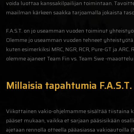
voida luottaa kanssakilpailijan toimintaan. Tavoi
maailman kärkeen saakka tarjoamalla jokaista tas
F.A.S.T. on jo useamman vuoden toiminut yhteisty
Olemme jo useamman vuoden tehneet yhteistyötä 
kuten esimerkiksi MRC, NGR, RCR, Pure-GT ja ARC. 
olemme ajaneet Team Fin vs. Team Swe -maaotteluid
Millaisia tapahtumia F.A.S.T.
Viikottainen vakio-ohjelmamme sisältää tiistaina 
pääset mukaan, vaikka et sarjaan pääsisikään osall
ajetaan rennolla otteella pääasiassa vakioautoilla (