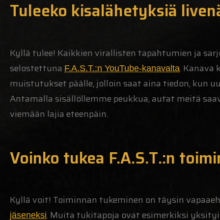
Tuleeko kisalähetyksiä liven
Kyllä tulee! Kaikkien virallisten tapahtumien ja sar
selostettuna
. Kanava k
F.A.S.T.:n YouTube-kanavalta
muistutukset päälle, jolloin saat aina tiedon, kun u
Antamalla sisällöllemme peukkua, autat meitä sa
viemään lajia eteenpäin.
Voinko tukea F.A.S.T.:n toim
Kyllä voit! Toiminnan tukeminen on täysin vapaae
. Muita tukitapoja ovat esimerkiksi yksityi
jäseneksi