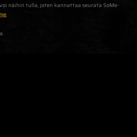
ia voi näihin tulla, joten kannattaa seurata SoMe-
.
mme
a.