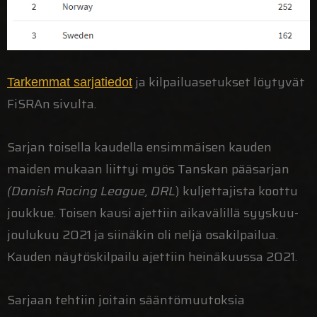
ja kilpailuasetukset löytyvät
Tarkemmat sarjatiedot
FiSRAn sivulta.
Sarjan toisella kaudella ensimmäisen kauden
maiden mukaan liittyi myös Tanskan pääsarjan
(Danish Racing League, DRL
) kuljettajista koottu
joukkue. Toisen kausi ajettiin aikavälillä syyskuu-
joulukuu 2021 ja siinäkin oli neljä osakilpailua.
Kauden näytöskilpailu ajettiin heinäkuussa 2021.
Sarjaan tehtiin joitain sääntömuutoksia