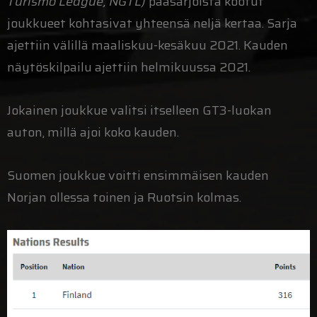
Turismo League, NGTL)
pääsarjoista kootut
joukkueet kohtasivat yhteensä neljä kertaa. Sarja
ajettiin välillä maaliskuu-kesäkuu 2021. Kauden
näytöskilpailu ajettiin helmikuussa 2021.
Jokainen joukkue valitsi itselleen GT3-luokan
auton, millä ajoi koko kauden.
Suomen joukkue voitti ensimmäisen kauden
Norjan ollessa toinen ja Ruotsin kolmas.