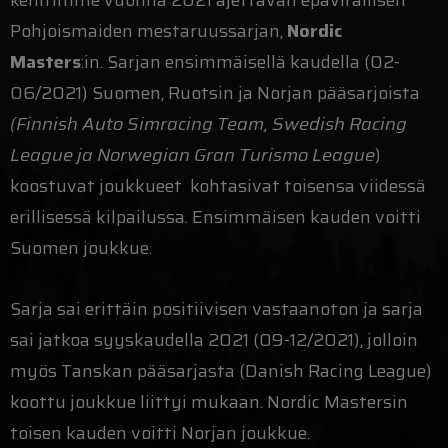
kehitimme vuonna 2021 ajettavan epävirallisen
Pohjoismaiden mestaruussarjan,
Nordic
Masters
:in. Sarjan ensimmäisellä kaudella (02-
06/2021) Suomen, Ruotsin ja Norjan pääsarjoista
(Finnish Auto Simracing Team, Swedish Racing
League ja Norwegian Gran Turismo League
)
koostuvat joukkueet kohtasivat toisensa viidessä
erillisessä kilpailussa. Ensimmäisen kauden voitti
Suomen joukkue.
Sarja sai erittäin positiivisen vastaanoton ja sarja
sai jatkoa syyskaudella 2021 (09-12/2021), jolloin
myös Tanskan pääsarjasta (Danish Racing League)
koottu joukkue liittyi mukaan. Nordic Mastersin
toisen kauden voitti Norjan joukkue.