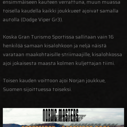
ensimmäiseen kauteen verrattuna, muun muassa
toisella kaudella kaikki joukkueet ajoivat samalla
autolla (Dodge Viper Gr3).
Koska Gran Turismo Sportissa sallitaan vain 16
henkilöä samaan kisalohkoon ja neljä näistä
varataan maakohtaisille striimaajille, kisalohkossa
ajoi jokaisesta maasta kolmen kuljettajan tiimi.
Toisen kauden voittoon ajoi Norjan joukkue,
Suomen sijoittuessa toiseksi.