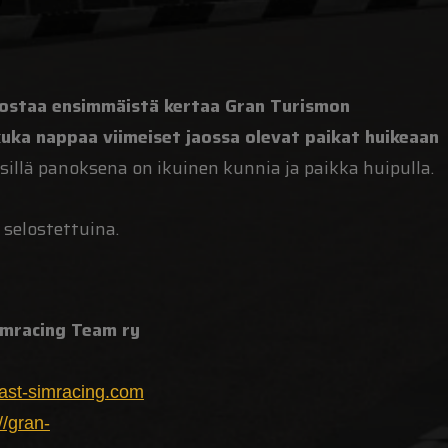
 nostaa ensimmäistä kertaa Gran Turismon
uka nappaa viimeiset jaossa olevat paikat huikeaan
, sillä panoksena on ikuinen kunnia ja paikka huipulla.
selostettuina.
imracing Team ry
/fast-simracing.com
//gran-