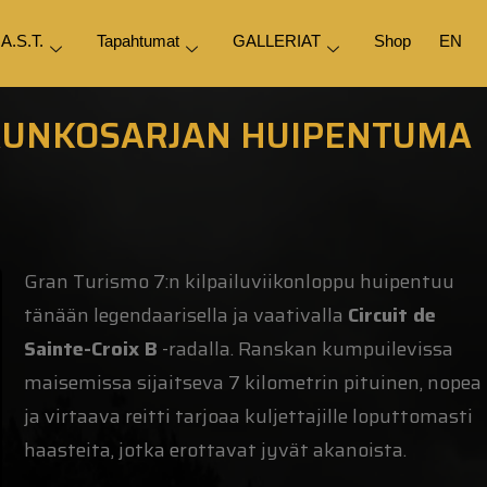
.A.S.T.
Tapahtumat
GALLERIAT
Shop
EN
 RUNKOSARJAN HUIPENTUMA
Gran Turismo 7:n kilpailuviikonloppu huipentuu
tänään legendaarisella ja vaativalla
Circuit de
Sainte-Croix B
-radalla. Ranskan kumpuilevissa
maisemissa sijaitseva 7 kilometrin pituinen, nopea
ja virtaava reitti tarjoaa kuljettajille loputtomasti
haasteita, jotka erottavat jyvät akanoista.