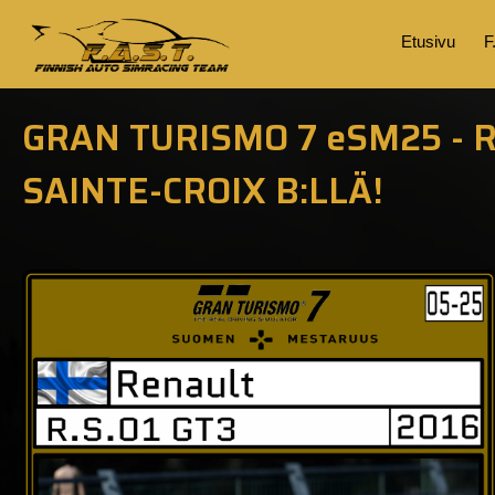
Etusivu
F
GRAN TURISMO 7 eSM25 -
SAINTE-CROIX B:LLÄ!