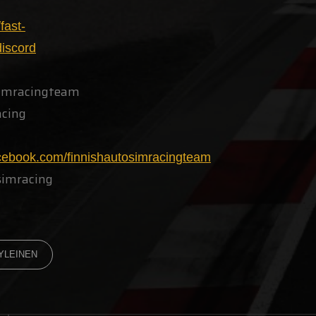
/fast-
iscord
imracingteam
acing
acebook.com/finnishautosimracingteam
simracing
YLEINEN