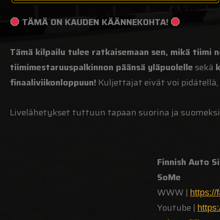
TÄMÄ ON KAUDEN KÄÄNNEKOHTA!
Tämä kilpailu tulee ratkaisemaan sen, mikä tiimi
tiimimestaruuspalkinnon päänsä yläpuolelle
sekä
k
finaaliviikonloppuun!
Kuljettajat eivät voi pidätellä
Livelähetykset tuttuun tapaan suorina ja suomeksi 
Finnish Auto S
SoMe
WWW |
https:/
Youtube |
https: