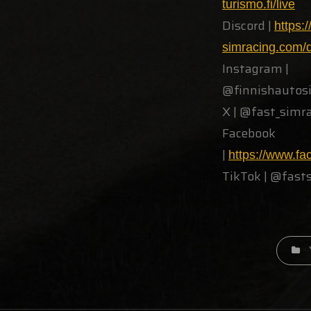
turismo.fi/live
Discord |
https:/
simracing.com/d
Instagram |
@finnishautos
X | @fast_simr
Facebook
|
https://www.f
TikTok | @fast