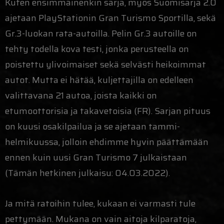
Kuten ensimmäinenkin sarja, myös Suomisarja 2.0
ajetaan PlayStationin Gran Turismo Sportilla, sekä
Gr.3-luokan rata-autoilla. Pelin Gr.3 autoille on
tehty todella kova testi, jonka perusteella on
poistettu ylivoimaiset sekä selvästi heikoimmat
autot. Mutta ei hätää, kuljettajilla on edelleen
valittavana 21 autoa, joista kaikki on
etumoottorisia ja takavetoisia (FR). Sarjan pituus
on kuusi osakilpailua ja se ajetaan tammi-
helmikuussa, jolloin ehdimme hyvin päättämään
ennen kuin uusi Gran Turismo 7 julkaistaan
(Tämän hetkinen julkaisu: 04.03.2022).
Ja mitä ratoihin tulee, kukaan ei varmasti tule
pettymään. Mukana on vain aitoja kilparatoja,