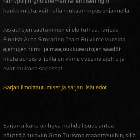
ratti/poljin-yhdistelmän tai erillisen rigin
hankkimista, voit tulla mukaan myös ohjaimella.
Jos autojen säätäminen ei ole tuttua, tarjoaa
Finnish Auto Simracing Team Ry viime vuosina
ajettujen tiimi- ja maajoukkueautojen säädöt
niistä autoista, joilla on viime vuosina ajettu ja
ovat mukana sarjassa!
Sarjan ilmoittautumiset ja sarjan lisätiedot
Sarjan aikana on hyvä mahdollisuus antaa
näyttöjä tuleviin Gran Turismo maaotteluihin, sillä