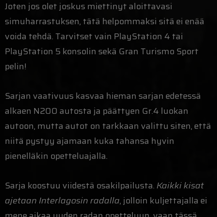
Joten jos olet joskus miettinyt aloittavasi
simuharrastuksen, tätä helpommaksi sitä ei enää
voida tehdä. Tarvitset vain PlayStation 4 tai
PlayStation 5 konsolin sekä Gran Turismo Sport
pelin!
Sarjan vaativuus kasvaa hieman sarjan edetessä
alkaen N200 autosta ja päättyen Gr.4 luokan
autoon, mutta autot on tarkkaan valittu siten, että
niitä pystyy ajamaan kuka tahansa hyvin
pienelläkin opetteluajalla.
Sarja koostuu viidestä osakilpailusta.
Kaikki kisat
ajetaan Interlagosin radalla
, jolloin kuljettajalla ei
mene aikaa uuden radan opetteluun, vaan tässä