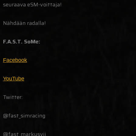
seuraava eSM-voittaja!
Nähdään radalla!
F.A.S.T. SoMe:
Facebook
YouTube
Twitter:
@fast_simracing
@fast_markusvii