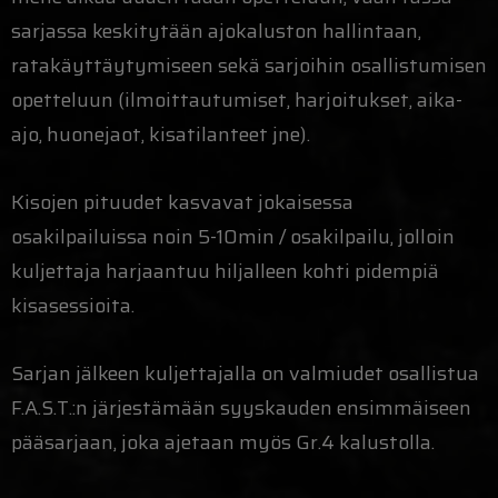
sarjassa keskitytään ajokaluston hallintaan,
ratakäyttäytymiseen sekä sarjoihin osallistumisen
opetteluun (ilmoittautumiset, harjoitukset, aika-
ajo, huonejaot, kisatilanteet jne).
Kisojen pituudet kasvavat jokaisessa
osakilpailuissa noin 5-10min / osakilpailu, jolloin
kuljettaja harjaantuu hiljalleen kohti pidempiä
kisasessioita.
Sarjan jälkeen kuljettajalla on valmiudet osallistua
F.A.S.T.:n järjestämään syyskauden ensimmäiseen
pääsarjaan, joka ajetaan myös Gr.4 kalustolla.