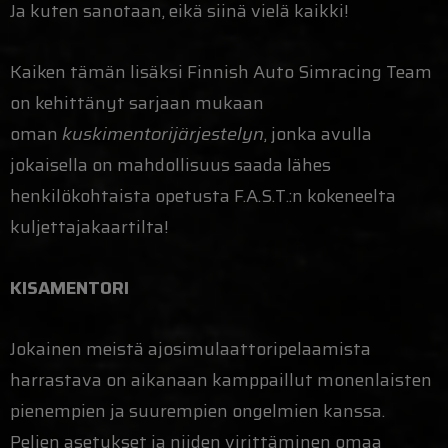
Ja kuten sanotaan, eikä siinä vielä kaikki!
Kaiken tämän lisäksi Finnish Auto Simracing Team
on kehittänyt sarjaan mukaan
oman
kuskimentorijärjestelyn
, jonka avulla
jokaisella on mahdollisuus saada lähes
henkilökohtaista opetusta F.A.S.T.:n kokeneelta
kuljettajakaartilta!
KISAMENTORI
Jokainen meistä ajosimulaattoripelaamista
harrastava on aikanaan kamppaillut monenlaisten
pienempien ja suurempien ongelmien kanssa.
Pelien asetukset ja niiden virittäminen omaa