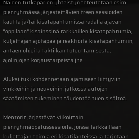
Näiden tutkaparien yhteistyö toteutetaan esim.
pienryhmässä järjestettävien treenisessioiden
kautta ja/tai kisatapahtumissa radalla ajavan
”oppilaan” kisainssinä tarkkaillen kisatapahtumia,
kuljettajan ajotapaa ja reaktioita kisatapahtumiin,
antaen ohjeita taktiikan toteuttamisesta,
ajolinjojen korjaustarpeista jne.
Aluksi tuki kohdennetaan ajamiseen liittyviin
vinkkeihin ja neuvoihin, jatkossa autojen
säätämisen tukeminen täydentää tuen sisältöä.
Mentorit järjestävät viikoittain
pienryhmäopetussessioita, joissa tarkkaillaan
kuljettajan toimia eri kisatilanteissa ja tarjotaan