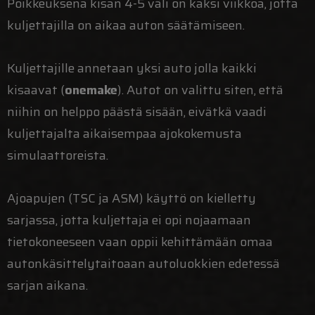
Poikkeuksena kisan 4-5 väli on kaksi viikkoa, jotta
kuljettajilla on aikaa auton säätämiseen.
Kuljettajille annetaan yksi auto jolla kaikki
kisaavat (
onemake
). Autot on valittu siten, että
niihin on helppo päästä sisään, eivätkä vaadi
kuljettajalta aikaisempaa ajokokemusta
simulaattoreista.
Ajoapujen (TSC ja ASM) käyttö on kielletty
sarjassa, jotta kuljettaja ei opi nojaamaan
tietokoneeseen vaan oppii kehittämään omaa
autonkäsittelytaitoaan autoluokkien edetessä
sarjan aikana.