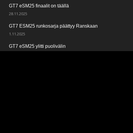
GT7 eSM25 finaalit on täällä
28.11.2025
GT7 ESM25 runkosarja päättyy Ranskaan
1.11.2025
GT7 eSM25 ylitti puolivälin
12.10.2025
Copyright © 2026
Signify Dark By
| F.A.S.T. Ry
WEN Themes