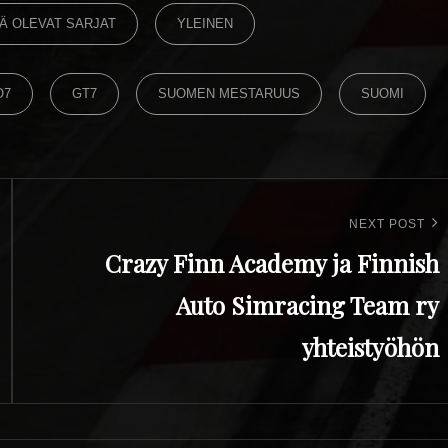
Ä OLEVAT SARJAT
YLEINEN
O7
GT7
SUOMEN MESTARUUS
SUOMI
NEXT POST
Crazy Finn Academy ja Finnish
Auto Simracing Team ry
yhteistyöhön