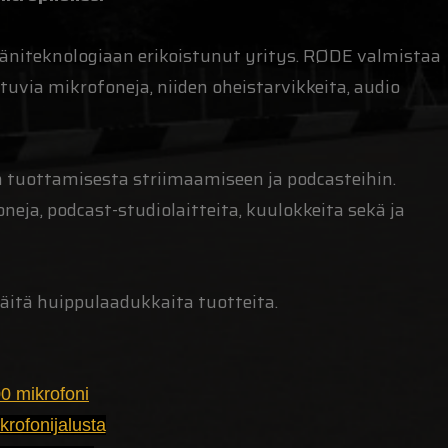
äniteknologiaan erikoistunut yritys. RØDE valmistaa
uvia mikrofoneja, niiden oheistarvikkeita, audio
n tuottamisesta striimaamiseen ja podcasteihin.
eja, podcast-studiolaitteita, kuulokkeita sekä ja
äitä huippulaadukkaita tuotteita.
 mikrofoni
rofonijalusta