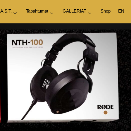
.A.S.T.
Tapahtumat
GALLERIAT
Shop
EN