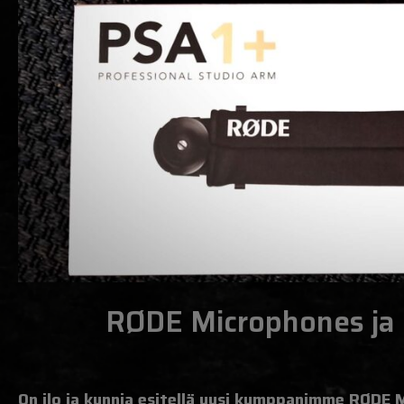
RØDE Microphones​ ja 
On ilo ja kunnia esitellä uusi kumppanimme RØDE 