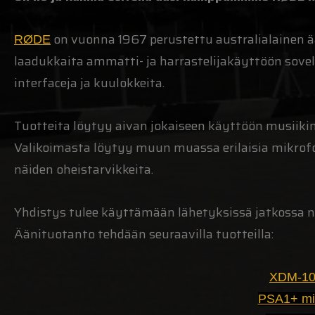
on vuonna 1967 perustettu australialainen ä
RØDE
laadukkaita ammatti- ja harrastelijakäyttöön sovelt
interfaceja ja kuulokkeita.
Tuotteita löytyy aivan jokaiseen käyttöön musiiki
Valikoimasta löytyy muun muassa erilaisia mikrofon
näiden oheistarvikkeita.
Yhdistys tulee käyttämään lähetyksissä jatkossa n
Äänituotanto tehdään seuraavilla tuotteilla:
XDM-100
PSA1+ mik