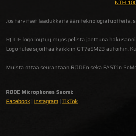
NTH-100
Jos tarvitset laadukkaita ääniteknologiatuotteita,
RØDE logo löytyy myös pelistä jaettuna hakusanoi
Logo tulee sijoittaa kaikkiin GT7eSM23 autoihin. Kul
Muista ottaa seurantaan RØDEn sekä FAST:in SoM
RØDE Microphones Suomi:
|
|
Facebook
Instagram
TikTok