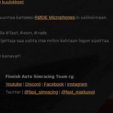
 kuulokkeet
 suuntaa katseesi
:in valikoimaan.
RØDE Microphones
lla #fast, #esm, #rode
jettaja saa valita itse mihin kohtaan logon sijoittaa.
e kanavat!
Finnish Auto Simracing Team ry:
|
|
|
Youtube
Discord
Facebook
Instagram
Twitter |
|
@fast_simracing
@fast_markusvii