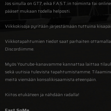
Jos sinulla on GT7, eikä F.A.S.T.:in toiminta tai onlin
pääset mukaan todella helposti.
Viikkokisoja pyritään järjestämään tuttuina kisapäivi
Viikkotapahtumien tiedot saat parhaiten ottamall
Discordiimme.
Myös Youtube-kanavamme kannattaa laittaa tilaukse
sekä uutisia tulevista tapahtumistamme. Tilaaminen
meitä viemään konsolikisaamista eteenpäin.
Kiitos etukäteen ja nähdään radalla!
Fast SoMe