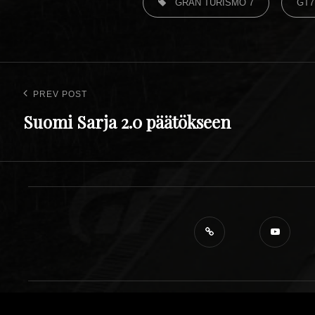
GRAN TURISMO 7
GT7
PREV POST
Suomi Sarja 2.0 päätökseen