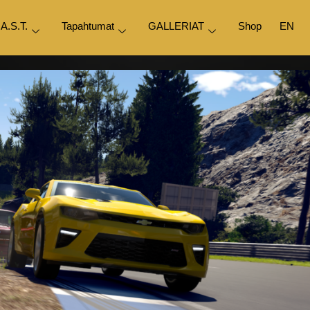
.A.S.T.
Tapahtumat
GALLERIAT
Shop
EN